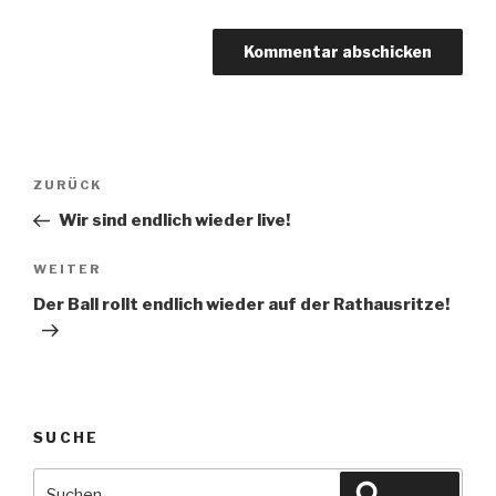
Beitragsnavigation
Vorheriger
ZURÜCK
Beitrag
Wir sind endlich wieder live!
Nächster
WEITER
Beitrag
Der Ball rollt endlich wieder auf der Rathausritze!
SUCHE
Suche
Suchen